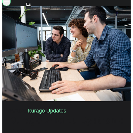
Es
06/2025
Kurago Updates
Kurago wird zu Bystronic
Software