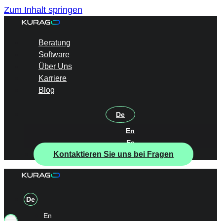
Zum Inhalt springen
Beratung
Software
Über Uns
Karriere
Blog
De
En
Es
Kontaktieren Sie uns bei Fragen
De
En