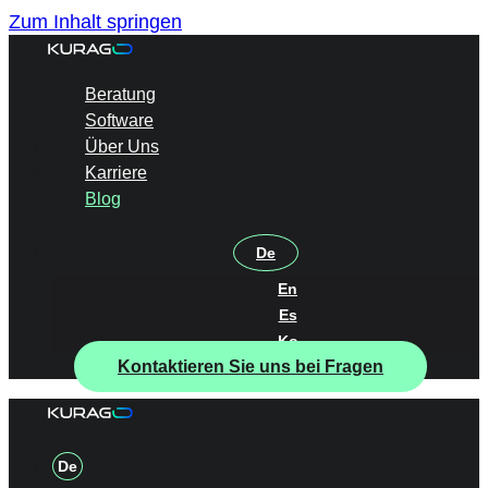
Zum Inhalt springen
Beratung
Software
Über Uns
Karriere
Blog
De
En
Es
Ko
Kontaktieren Sie uns bei Fragen
De