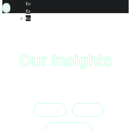
En
Es
Ko
Our Insights
Beti Prest
Kuragers
Kurago Updates