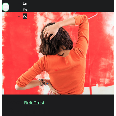
En
Es
Ko
04/2021
Beti Prest
Design Thinking: