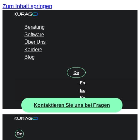
Zum Inhalt springen
Beratung
Software
Über Uns
Karriere
Blog
De
En
Es
Ko
Kontaktieren Sie uns bei Fragen
De