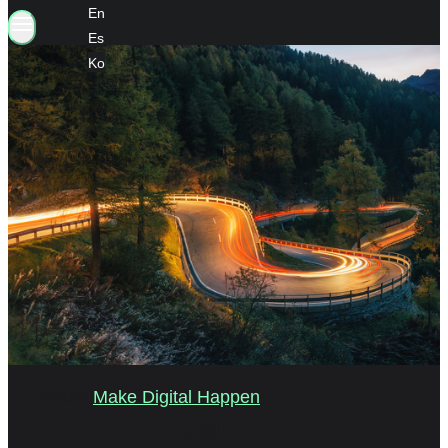
En
Es
Ko
12/2020
Make Digital Happen
Under Pressure