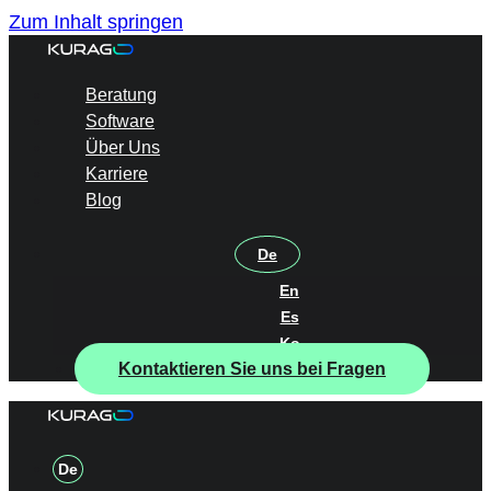
Zum Inhalt springen
Beratung
Software
Über Uns
Karriere
Blog
De
En
Es
Ko
Kontaktieren Sie uns bei Fragen
De