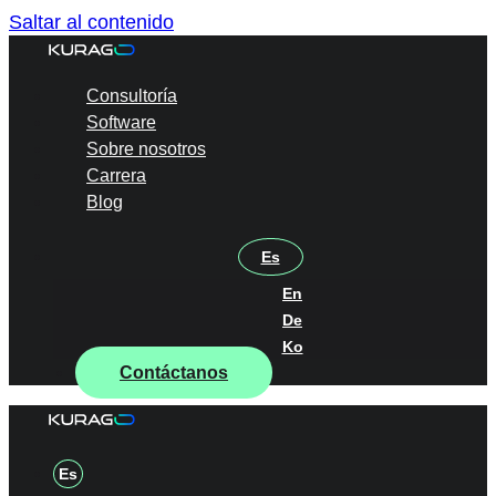
Saltar al contenido
Consultoría
Software
Sobre nosotros
Carrera
Blog
Es
En
De
Ko
Contáctanos
Es