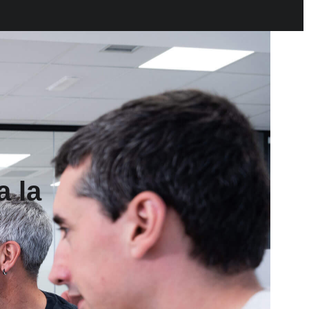
e
 la