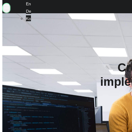
En
De
Ko
Cr
imple